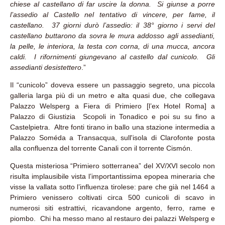
chiese al castellano di far uscire la donna. Si giunse a porre
l’assedio al Castello nel tentativo di vincere, per fame, il
castellano. 37 giorni durò l’assedio: il 38° giorno i servi del
castellano buttarono da sovra le mura addosso agli assedianti,
la pelle, le interiora, la testa con corna, di una mucca, ancora
caldi. I rifornimenti giungevano al castello dal cunicolo. Gli
assedianti desistettero
.”
Il “cunicolo” doveva essere un passaggio segreto, una piccola
galleria larga più di un metro e alta quasi due, che collegava
Palazzo Welsperg a Fiera di Primiero [l’ex Hotel Roma] a
Palazzo di Giustizia Scopoli in Tonadico e poi su su fino a
Castelpietra. Altre fonti tirano in ballo una stazione intermedia a
Palazzo Soméda a Transacqua, sull'isola di Clarofonte posta
alla confluenza del torrente Canali con il torrente Cismón.
Questa misteriosa “Primiero sotterranea” del XV/XVI secolo non
risulta implausibile vista l’importantissima epopea mineraria che
visse la vallata sotto l’influenza tirolese: pare che già nel 1464 a
Primiero venissero coltivati circa 500 cunicoli di scavo in
numerosi siti estrattivi, ricavandone argento, ferro, rame e
piombo. Chi ha messo mano al restauro dei palazzi Welsperg e