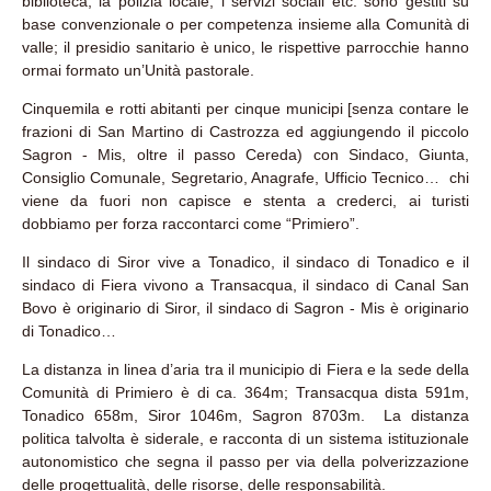
biblioteca, la polizia locale, i servizi sociali etc. sono gestiti su
base convenzionale o per competenza insieme alla Comunità di
valle; il presidio sanitario è unico, le rispettive parrocchie hanno
ormai formato un’Unità pastorale.
Cinquemila e rotti abitanti per cinque municipi [senza contare le
frazioni di San Martino di Castrozza ed aggiungendo il piccolo
Sagron - Mis, oltre il passo Cereda) con Sindaco, Giunta,
Consiglio Comunale, Segretario, Anagrafe, Ufficio Tecnico… chi
viene da fuori non capisce e stenta a crederci, ai turisti
dobbiamo per forza raccontarci come “Primiero”.
Il sindaco di Siror vive a Tonadico, il sindaco di Tonadico e il
sindaco di Fiera vivono a Transacqua, il sindaco di Canal San
Bovo è originario di Siror, il sindaco di Sagron - Mis è originario
di Tonadico…
La distanza in linea d’aria tra il municipio di Fiera e la sede della
Comunità di Primiero è di ca. 364m; Transacqua dista 591m,
Tonadico 658m, Siror 1046m, Sagron 8703m. La distanza
politica talvolta è siderale, e racconta di un sistema istituzionale
autonomistico che segna il passo per via della polverizzazione
delle progettualità, delle risorse, delle responsabilità.