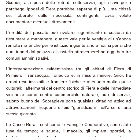
Scopoli, alla posa delle reti di sottoservizi, agli scavi per i
parcheggi ipogei di Fiera potrebbe saperne di più… ma chissà
se, oberato dalle necessità contingenti, avrà voluto
documentare eventuali ritrovamenti.
L’eredità del passato può rivelarsi ingombrante e costosa da
riesumare e mantenere; questo vale per le vestigia di un’epoca
remota ma anche per le istituzioni giunte sino a noi: si pensi che
quel tunnel dal palazzo al castello attraverserebbe oggi ben tre
comuni amministrativi.
L’interpenetrazione evidentissima tra gli abitati di Fiera di
Primiero, Transacqua, Tonadico e, in misura minore, Siror, ha
ormai reso invisibili le frontiere fisiche e attenuato molto quelle
culturali; l’affermarsi del centro storico di Fiera e delle immediate
vicinanze come centro commerciale naturale, hub di servizi,
salotto buono del Soprapieve porta qualsiasi cittadino attivo ad
attraversamenti frequenti di più “giurisdizioni” nell’arco di una
stessa giornata.
Le Casse Rurali, così come le Famiglie Cooperative, sono state
fuse da tempo; le scuole, il macello, gli impianti sportivi, la