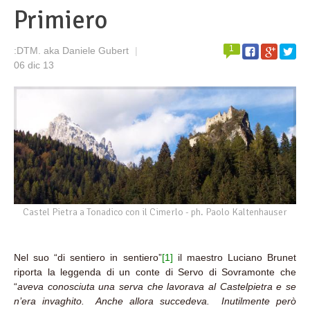
Primiero
1
:DTM. aka Daniele Gubert
|
06 dic 13
Castel Pietra a Tonadico con il Cimerlo - ph. Paolo Kaltenhauser
Nel suo “di sentiero in sentiero”
[1]
il maestro Luciano Brunet
riporta la leggenda di un conte di Servo di Sovramonte che
“
aveva conosciuta una serva che lavorava al Castelpietra e se
n’era invaghito. Anche allora succedeva. Inutilmente però