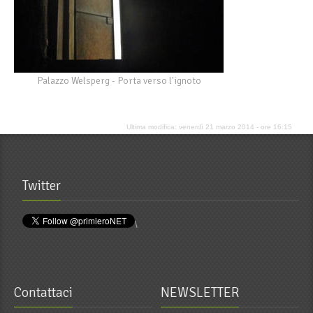
Palazzo Welsperg - Porta verso l'ignoto
Ultima modifica: venerdì 21 marzo 2014 - ore 16:15
Twitter
\
Contattaci
NEWSLETTER