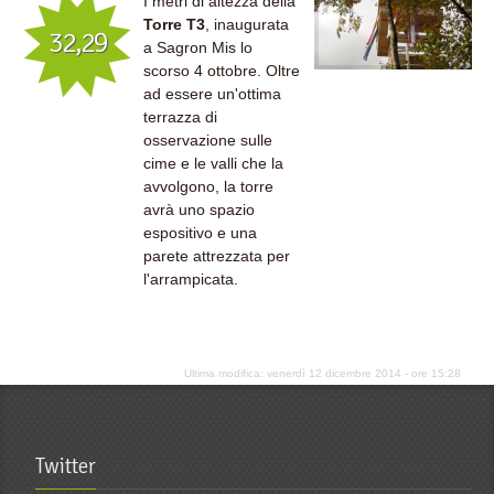
I metri di altezza della
Torre T3
, inaugurata
32,29
a Sagron Mis lo
scorso 4 ottobre. Oltre
ad essere un'ottima
terrazza di
osservazione sulle
cime e le valli che la
avvolgono, la torre
avrà uno spazio
espositivo e una
parete attrezzata per
l'arrampicata.
Ultima modifica: venerdì 12 dicembre 2014 - ore 15:28
Twitter