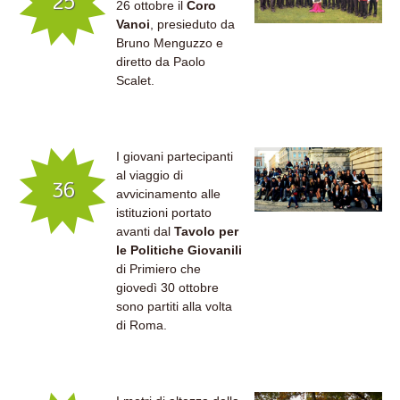
25
26 ottobre il
Coro
Vanoi
, presieduto da
Bruno Menguzzo e
diretto da Paolo
Scalet.
I giovani partecipanti
al viaggio di
36
avvicinamento alle
istituzioni portato
avanti dal
Tavolo per
le Politiche Giovanili
di Primiero che
giovedì 30 ottobre
sono partiti alla volta
di Roma.