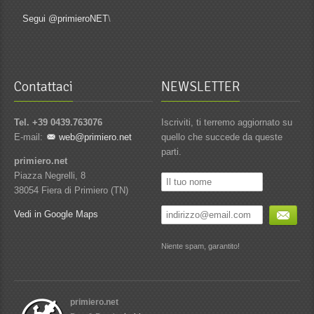
Segui @primieroNET
\
Contattaci
NEWSLETTER
Tel. +39 0439.763076
Iscriviti, ti terremo aggiornato su
E-mail:
web@primiero.net
quello che succede da queste
parti.
primiero.net
Piazza Negrelli, 8
38054 Fiera di Primiero (TN)
Vedi in Google Maps
Niente spam, garantito!
primiero.net