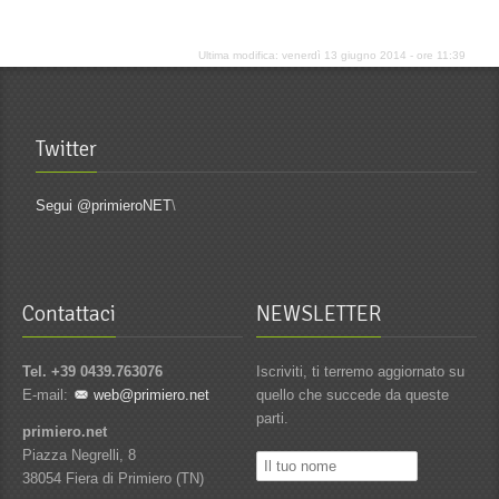
Ultima modifica: venerdì 13 giugno 2014 - ore 11:39
Twitter
Segui @primieroNET
\
Contattaci
NEWSLETTER
Tel. +39 0439.763076
Iscriviti, ti terremo aggiornato su
E-mail:
web@primiero.net
quello che succede da queste
parti.
primiero.net
Piazza Negrelli, 8
38054 Fiera di Primiero (TN)