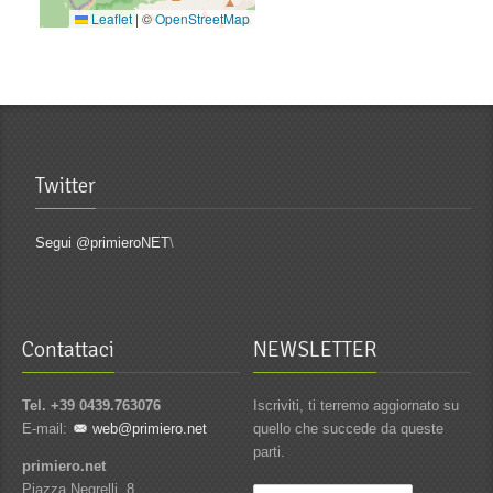
Leaflet
|
©
OpenStreetMap
Twitter
Segui @primieroNET
\
Contattaci
NEWSLETTER
Tel. +39 0439.763076
Iscriviti, ti terremo aggiornato su
E-mail:
web@primiero.net
quello che succede da queste
parti.
primiero.net
Piazza Negrelli, 8