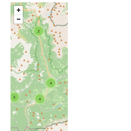
Gobbera
+
−
2
4
5
4