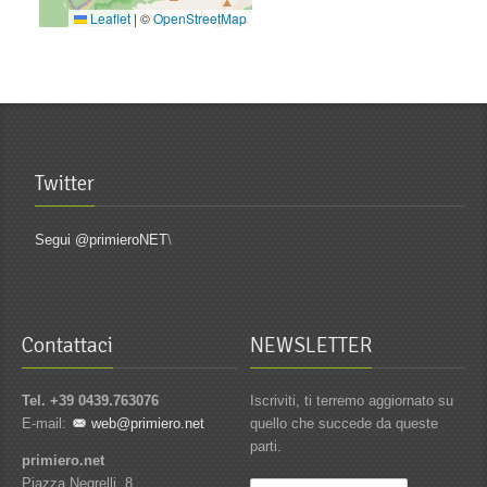
Leaflet
|
©
OpenStreetMap
Twitter
Segui @primieroNET
\
Contattaci
NEWSLETTER
Tel. +39 0439.763076
Iscriviti, ti terremo aggiornato su
E-mail:
web@primiero.net
quello che succede da queste
parti.
primiero.net
Piazza Negrelli, 8