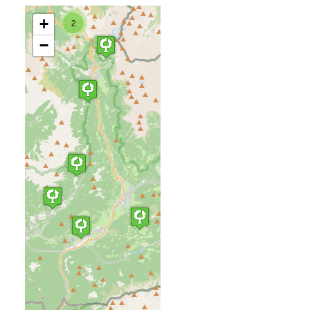
+
2
−